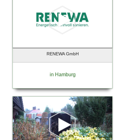
Hamburg - Aumühle
Hamburg - Finkenwerder
Hamburg - Harburg
Hamburg Duvenstedt
Handorf
Hannover
RENEWA GmbH
Hanstedt
Hatten-Munderloh
Heidensheim
in Hamburg
Heiligenstedten
Henningsdorf
Henstedt-Ulzburg
Himmelpforten
Hochheim
Hochheim am Main
Hohen Neuendorf
Hohenlockstedt