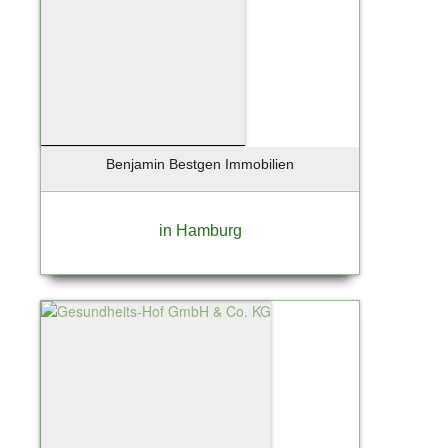
Reinbek
Rellingen
Rendsburg
Ritola
Ritterhude
Rohrlack
Röhrmoos
Benjamin Bestgen Immobilien
Rosengarten
Rosengarten Nenndorf
in Hamburg
Rotenburg / Wümme
Rüsselsheim
Sandharlanden
Sassnitz
Scharbeutz
Scharnebeck
Schenefeld
Schlemmin