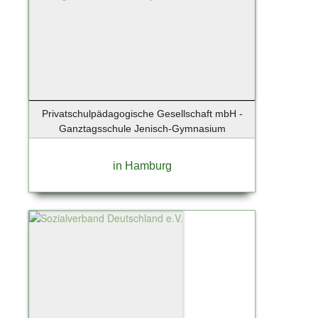
Wenningstedt
Wentorf
Wentorf bei Hamburg
Werder / Havel
Wesenberg
Westerland
Privatschulpädagogische Gesellschaft mbH -
Westerland / Sylt
Ganztagsschule Jenisch-Gymnasium
Wettenberg
Wiershop
in Hamburg
Wiesbaden
Wildau
Winsen
Winsen (Luhe)
Winsen/Luhe
Worms
Wörth an der Donau
Wuppertal