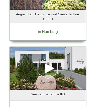
Holzkirchen
Hoppegarten
August Kahl Heizungs- und Sanitärtechnik
Horneburg
GmbH
Hörnum
Ihlienworth
in Hamburg
Ingelheim
Iserlohn
Itzehoe
Jenstedt-Ulzburg
Jesenwang
Jesteburg
Jork
Kaltenkirchen
Kampen
Kappeln
Seemann & Söhne KG
Karlsfeld
Kassel