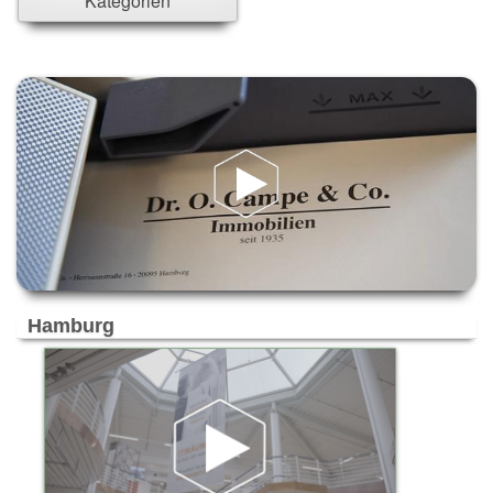
Kategorien
Ahrensburg
Ahrensfelde
Ahrensfelde/Eiche
Alpen-Veen
Altenholz
Alzey
Ammersbek
Ascheim bei München
Aschheim
Aubing
Bad Aibling
Bad Bramstedt
Hamburg
Bad Kreuznach
Bad Münder
Bad Segeberg
Bad Soden-Salmünster
Bad Zwischenahn
Bargteheide