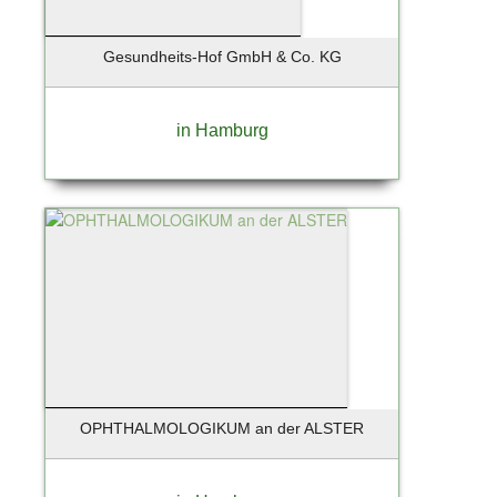
Schleswig
Schönberg
Gesundheits-Hof GmbH & Co. KG
Schönefeld
Schöneiche
Schönkirchen
in Hamburg
Schwandorf
Schwarzenbek
Schwentinental
Seebad Bansin
Seevetal
Siek
Solingen
Soltau
St. Peter-Ording
Stade
OPHTHALMOLOGIKUM an der ALSTER
Starnberg
Starnberg bei München
Stelle