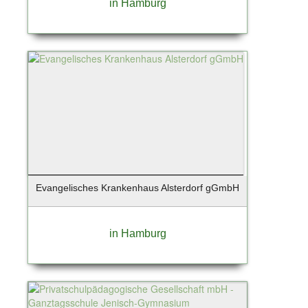
in Hamburg
Stuttgart
Süderau
Sylt / Munkmarsch
Sylt / OT Westerland
Sylt / Westerland
Tangstedt
Taunusstein
Teterow
Timmendorfer Strand
Tornesch
Evangelisches Krankenhaus Alsterdorf gGmbH
Tremsbüttel
Trittau
Uetersen
in Hamburg
Unterhaching
Wangerland - Horumersiel
Warendorf
Wedel