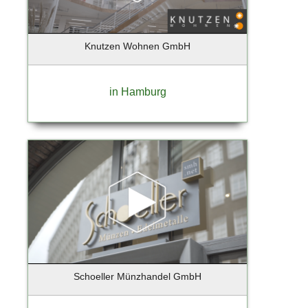
Barmstedt
Barsbuettel
Knutzen Wohnen GmbH
Barsbüttel
Basdorf-Wandlitz
Bassum
in Hamburg
Bechtheim
Beelitz-Heilstätten
Bendestorf
Berg / Starnberger See
Berlim
Berlin - Charlottenburg
Berlin - Prenzlauer Berg
Berlin - Tempelhof
Berlin - Tempelhof - Schöneberg
Berlin - Weißensee
Schoeller Münzhandel GmbH
Berlin Reinickendorf
Berlin-Charlottenburg