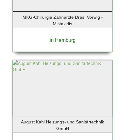
Neuenhagen
Neugraben - 22455 Niendorf
MKG-Chirurgie Zahnärzte Dres. Vorwig -
Neumünster
Mistakidis
Nieder-Olm
Niedernhause
in Hamburg
Nordddorf auf Amrum
Norderney
Norderstedt
Nürnberg
Oberschleißheim
Obertraubling
Oldenburg
Oppenheim
Oranienburg
Osnabrück
August Kahl Heizungs- und Sanitärtechnik
Osteel
GmbH
Ostseebad Binz