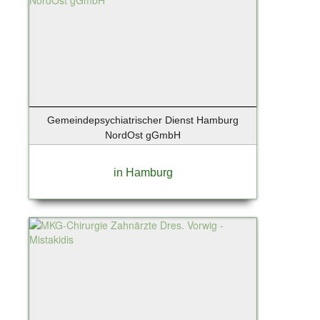
Lindau-Bodensee
List / Sylt
Löhne
Lollar
Lübeck
Luckenwalde
Lüneburg
Gemeindepsychiatrischer Dienst Hamburg
Magdeburg
NordOst gGmbH
Mannheim
Maschen
in Hamburg
Mittenwalde / Motzen
Mittenwalde OT Motzen
Moers
Moosach
Mülheim an der Ruhr
München - Isarvorstadt
Münster
Neu Wulmstorf