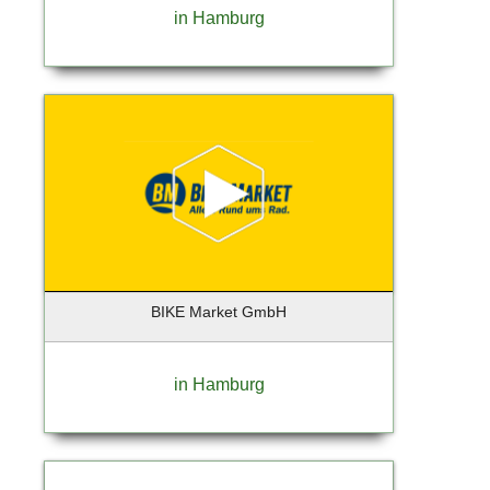
in Hamburg
Geesthacht
Gelsenkirchen
Georgensgmünd
Geretsried
Germering
Gießen
Glinde
Glückstadt
Gräfelfing
Grafing
Großbeeren
BIKE Market GmbH
Großhansdorf
Grünberg
in Hamburg
Grünwald
Hallbergmoos
Halstenbek
Hamburg (Lokstedt)