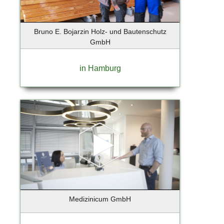
Ebersberg
Eckernförde
Ellerau
Bruno E. Bojarzin Holz- und Bautenschutz
Elmshorn
GmbH
Erfurt
Essen
in Hamburg
Eyendorf
Falkensee
Flensburg
Flensburg-Handewitt
Frankfurt
Frankfurt a. Main
Frankfurt am Main
Frankfurt an der Oder
Freising
Friedrichstadt
Medizinicum GmbH
Fürstenfeldbruck
Gebietsvertretung Hamburg