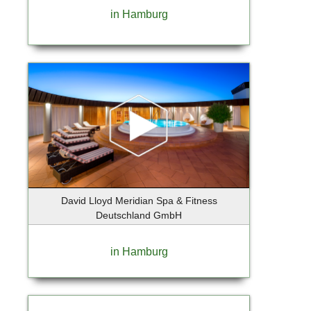
Berlin-Lichtenrade
in Hamburg
Berlin-Mitte
Berlin-Tempelhof
Berlin-Weissensee
Bernau bei Berlin OT Lobetal
Bispingen
Bochum
Bokkolt - Hanredder
Bonn
Bönningstedt
Börnsen
David Lloyd Meridian Spa & Fitness
Braak
Deutschland GmbH
Brandenburg an der Havel
Breiholz
in Hamburg
Bremen
Bremervörde
Brieselang