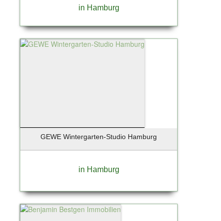
Ostseebad Prerow
in Hamburg
Oststeinbek
Otterfing bei München
Ottobrunn
Paderborn
Pfungstadt
Pinneberg
Planegg
Posthausen
Potsdam
Potsdam-Babelsberg
GEWE Wintergarten-Studio Hamburg
Potsdam-Drewitz
Pullach / Großhesselohe
in Hamburg
Rangsdorf
Rathenow /OT Böhne
Regensburg
Regenstauf