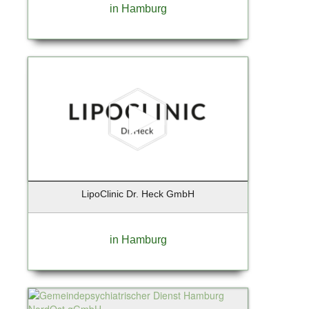
Kiedrich
in Hamburg
Kiel
Kirchheim
Klein Nordende
Kleinmachnow
Kolbermoor
Königs-Wusterhausen
Krailling
Krefeld
Kremmen OT Sommerfeld
Kummerfeld
LipoClinic Dr. Heck GmbH
Landsberg
Landshut
Leipzig
in Hamburg
Lentföhrden
Lenzen / Elbe
Leversen