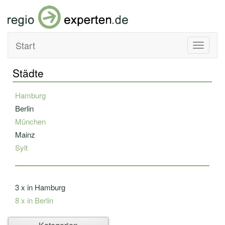
Start
Toggle
navigati
Städte
Hamburg
Berlin
München
Mainz
Sylt
3 x in Hamburg
8 x in Berlin
Ahlbeck