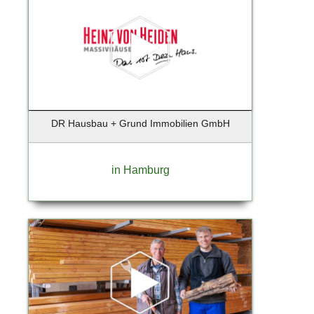
Bruchmühl
Brunsberg
Buchholz
Buchholz i.d. Nordheide
Buchholz i.d.N.
Buchholz in der Nordheide
Büdelsdorf
DR Hausbau + Grund Immobilien GmbH
Burglengenfeld
Bützow
in Hamburg
Buxtehude
Celle
Dägeling
Dassow
Dortmund
Duisburg
Düsseldorf
Düsseldorf-Hellerhof