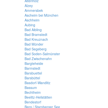
Altenholz
Alzey
Ammersbek
Ascheim bei München
Aschheim
Aubing
Bad Aibling
Bad Bramstedt
Bad Kreuznach
Bad Münder
Bad Segeberg
Bad Soden-Salmünster
Bad Zwischenahn
Bargteheide
Barmstedt
Barsbuettel
Barsbüttel
Basdorf-Wandlitz
Bassum
Bechtheim
Beelitz-Heilstätten
Bendestorf
Berg / Starnberger See