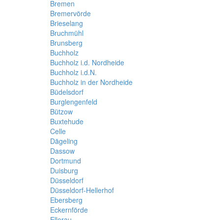
Bremen
Bremervörde
Brieselang
Bruchmühl
Brunsberg
Buchholz
Buchholz i.d. Nordheide
Buchholz i.d.N.
Buchholz in der Nordheide
Büdelsdorf
Burglengenfeld
Bützow
Buxtehude
Celle
Dägeling
Dassow
Dortmund
Duisburg
Düsseldorf
Düsseldorf-Hellerhof
Ebersberg
Eckernförde
Ellerau