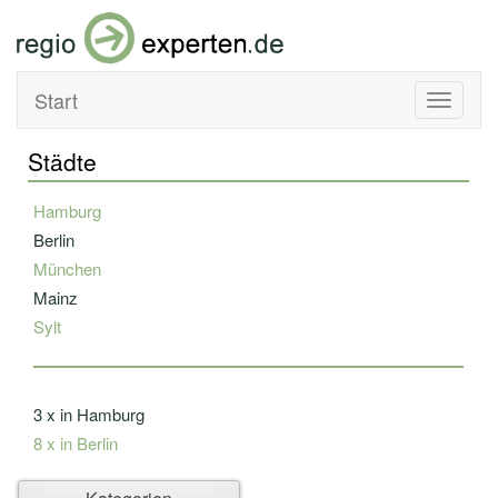
Start
Toggle
navigati
Städte
Hamburg
Berlin
München
Mainz
Sylt
3 x in Hamburg
8 x in Berlin
Ahlbeck