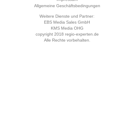
Berlin-Lichtenrade
Allgemeine Geschäftsbedingungen
Berlin-Mitte
Weitere Dienste und Partner:
Berlin-Tempelhof
EBS Media Sales GmbH
Berlin-Weissensee
KMS Media OHG
copyright 2018
regio-experten.de
Bernau bei Berlin OT Lobetal
Alle Rechte vorbehalten.
Bispingen
Bochum
Bokkolt - Hanredder
Bonn
Bönningstedt
Börnsen
Braak
Brandenburg an der Havel
Breiholz
Bremen
Bremervörde
Brieselang