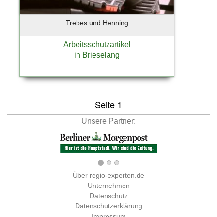
Barmstedt
Barsbuettel
Trebes und Henning
Barsbüttel
Arbeitsschutzartikel
Basdorf-Wandlitz
in Brieselang
Bassum
Bechtheim
Beelitz-Heilstätten
Bendestorf
Seite 1
Berg / Starnberger See
Unsere Partner:
Berlim
Berlin - Charlottenburg
Berlin - Prenzlauer Berg
Berlin - Tempelhof
Berlin - Tempelhof - Schöneberg
Über regio-experten.de
Unternehmen
Berlin - Weißensee
Datenschutz
Berlin Reinickendorf
Datenschutzerklärung
Berlin-Charlottenburg
Impressum