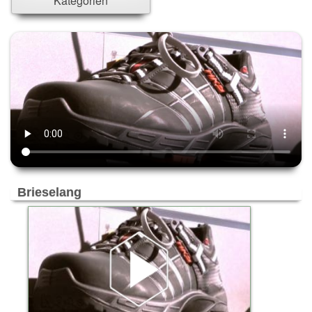
Kategorien
Ahrensburg
Ahrensfelde
Ahrensfelde/Eiche
Alpen-Veen
Altenholz
Alzey
Ammersbek
Ascheim bei München
Aschheim
Aubing
Bad Aibling
Brieselang
Bad Bramstedt
Bad Kreuznach
Bad Münder
Bad Segeberg
Bad Soden-Salmünster
Bad Zwischenahn
Bargteheide