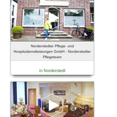
Bruchmühl
Brunsberg
Buchholz
Buchholz i.d. Nordheide
Buchholz i.d.N.
Buchholz in der Nordheide
Büdelsdorf
Norderstedter Pflege- und
Burglengenfeld
Hospitzdienstleistungen GmbH - Norderstedter
Bützow
Pflegeteam
Buxtehude
Celle
in Norderstedt
Dägeling
Dassow
Dortmund
Duisburg
Düsseldorf
Düsseldorf-Hellerhof