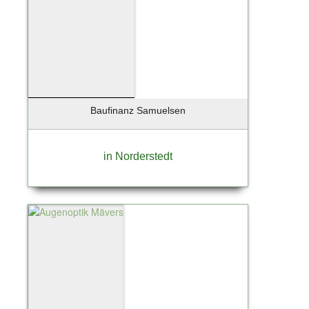
Wenningstedt
Wentorf
Wentorf bei Hamburg
Werder / Havel
Wesenberg
Westerland
Baufinanz Samuelsen
Westerland / Sylt
Wettenberg
Wiershop
in Norderstedt
Wiesbaden
Wildau
Winsen
Winsen (Luhe)
Winsen/Luhe
Worms
Wörth an der Donau
Wuppertal