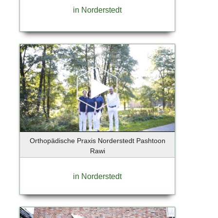
Berlin-Lichtenrade
in Norderstedt
Berlin-Mitte
Berlin-Tempelhof
Berlin-Weissensee
Bernau bei Berlin OT Lobetal
Bispingen
Bochum
Bokkolt - Hanredder
Bonn
Bönningstedt
Börnsen
Orthopädische Praxis Norderstedt Pashtoon
Braak
Rawi
Brandenburg an der Havel
Breiholz
in Norderstedt
Bremen
Bremervörde
Brieselang