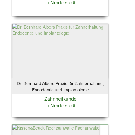
in Norderstedt
Ostseebad Prerow
Oststeinbek
Otterfing bei München
Ottobrunn
Paderborn
Pfungstadt
Pinneberg
Planegg
Posthausen
Potsdam
Potsdam-Babelsberg
Dr. Bernhard Albers Praxis für Zahnerhaltung,
Endodontie und Implantologie
Potsdam-Drewitz
Pullach / Großhesselohe
Zahnheilkunde
in Norderstedt
Rangsdorf
Rathenow /OT Böhne
Regensburg
Regenstauf