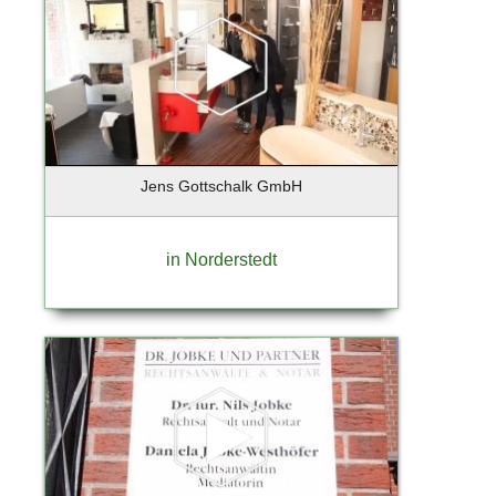
Lindau-Bodensee
List / Sylt
Löhne
Lollar
Lübeck
Luckenwalde
Lüneburg
Jens Gottschalk GmbH
Magdeburg
Mannheim
Maschen
in Norderstedt
Mittenwalde / Motzen
Mittenwalde OT Motzen
Moers
Moosach
Mülheim an der Ruhr
München - Isarvorstadt
Münster
Neu Wulmstorf