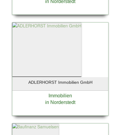
in Norderstedt
Stuttgart
Süderau
Sylt / Munkmarsch
Sylt / OT Westerland
Sylt / Westerland
Tangstedt
Taunusstein
Teterow
Timmendorfer Strand
Tornesch
ADLERHORST Immobilien GmbH
Tremsbüttel
Trittau
Immobilien
Uetersen
in Norderstedt
Unterhaching
Wangerland - Horumersiel
Warendorf
Wedel