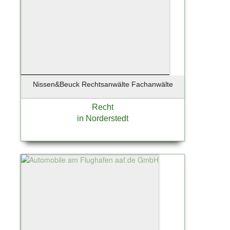
Reinbek
Rellingen
Rendsburg
Ritola
Ritterhude
Rohrlack
Röhrmoos
Nissen&Beuck Rechtsanwälte Fachanwälte
Rosengarten
Recht
Rosengarten Nenndorf
in Norderstedt
Rotenburg / Wümme
Rüsselsheim
Sandharlanden
Sassnitz
Scharbeutz
Scharnebeck
Schenefeld
Schlemmin