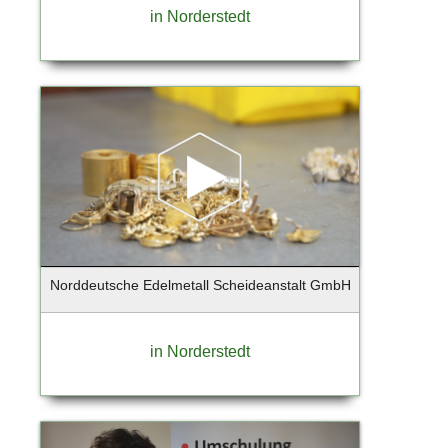
in Norderstedt
Geesthacht
Gelsenkirchen
Georgensgmünd
Geretsried
Germering
Gießen
Glinde
Glückstadt
Gräfelfing
Grafing
Großbeeren
Norddeutsche Edelmetall Scheideanstalt GmbH
Großhansdorf
Grünberg
in Norderstedt
Grünwald
Hallbergmoos
Halstenbek
Hamburg (Lokstedt)