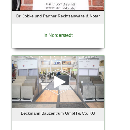
Neuenhagen
Neugraben - 22455 Niendorf
Dr. Jobke und Partner Rechtsanwälte & Notar
Neumünster
Nieder-Olm
in Norderstedt
Niedernhause
Nordddorf auf Amrum
Norderney
Norderstedt
Nürnberg
Oberschleißheim
Obertraubling
Oldenburg
Oppenheim
Oranienburg
Osnabrück
Beckmann Bauzentrum GmbH & Co. KG
Osteel
Ostseebad Binz