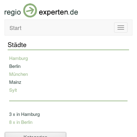
Start
Toggle
navigati
Städte
Hamburg
Berlin
München
Mainz
Sylt
3 x in Hamburg
8 x in Berlin
Ahlbeck