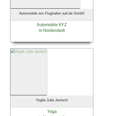
Schleswig
Schönberg
Automobile am Flughafen aaf.de GmbH
Schönefeld
Schöneiche
Automobile KFZ
Schönkirchen
in Norderstedt
Schwandorf
Schwarzenbek
Schwentinental
Seebad Bansin
Seevetal
Siek
Solingen
Soltau
St. Peter-Ording
Stade
Yoglia Julia Jantsch
Starnberg
Starnberg bei München
Yoga
Stelle