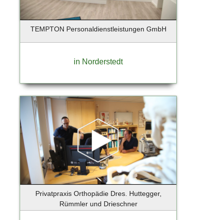
Holzkirchen
Hoppegarten
TEMPTON Personaldienstleistungen GmbH
Horneburg
Hörnum
Ihlienworth
in Norderstedt
Ingelheim
Iserlohn
Itzehoe
Jenstedt-Ulzburg
Jesenwang
Jesteburg
Jork
Kaltenkirchen
Kampen
Kappeln
Privatpraxis Orthopädie Dres. Huttegger,
Karlsfeld
Rümmler und Drieschner
Kassel