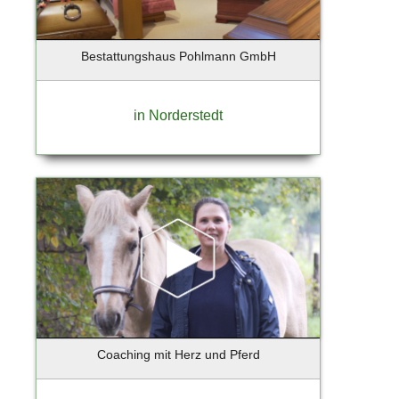
Ebersberg
Eckernförde
Ellerau
Bestattungshaus Pohlmann GmbH
Elmshorn
Erfurt
in Norderstedt
Essen
Eyendorf
Falkensee
Flensburg
Flensburg-Handewitt
Frankfurt
Frankfurt a. Main
Frankfurt am Main
Frankfurt an der Oder
Freising
Friedrichstadt
Coaching mit Herz und Pferd
Fürstenfeldbruck
Gebietsvertretung Hamburg