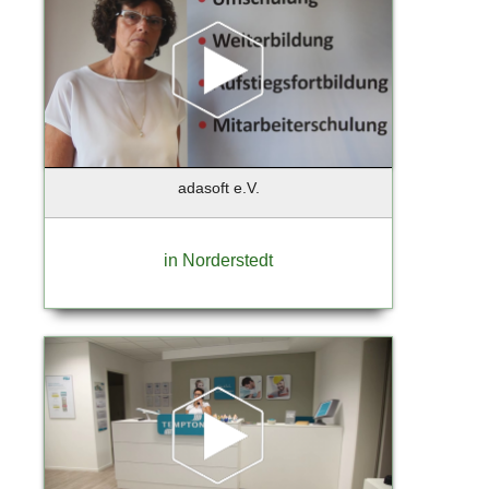
Hamburg - Aumühle
Hamburg - Finkenwerder
Hamburg - Harburg
Hamburg Duvenstedt
Handorf
Hannover
adasoft e.V.
Hanstedt
Hatten-Munderloh
Heidensheim
in Norderstedt
Heiligenstedten
Henningsdorf
Henstedt-Ulzburg
Himmelpforten
Hochheim
Hochheim am Main
Hohen Neuendorf
Hohenlockstedt