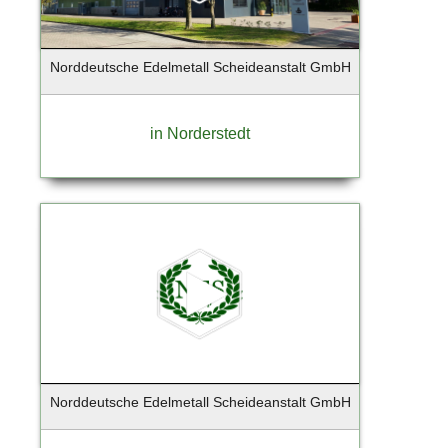
Barmstedt
Barsbuettel
Norddeutsche Edelmetall Scheideanstalt GmbH
Barsbüttel
Basdorf-Wandlitz
Bassum
in Norderstedt
Bechtheim
Beelitz-Heilstätten
Bendestorf
Berg / Starnberger See
Berlim
Berlin - Charlottenburg
Berlin - Prenzlauer Berg
Berlin - Tempelhof
Berlin - Tempelhof - Schöneberg
Berlin - Weißensee
Norddeutsche Edelmetall Scheideanstalt GmbH
Berlin Reinickendorf
Berlin-Charlottenburg