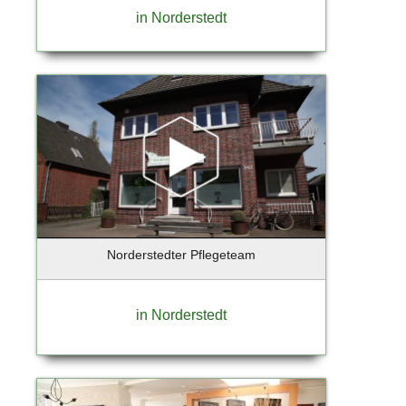
Kiedrich
in Norderstedt
Kiel
Kirchheim
Klein Nordende
Kleinmachnow
Kolbermoor
Königs-Wusterhausen
Krailling
Krefeld
Kremmen OT Sommerfeld
Kummerfeld
Norderstedter Pflegeteam
Landsberg
Landshut
Leipzig
in Norderstedt
Lentföhrden
Lenzen / Elbe
Leversen