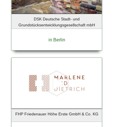
Potsdam
Potsdam-Babelsberg
DSK Deutsche Stadt- und
Reinbek
Grundstücksentwicklungsgesellschaft mbH
Scharbeutz
Schenefeld
in Berlin
Schönefeld
Schwentinental
Seebad Bansin
Seevetal
Stade
Sylt
Wedel
Wiesbaden
FHP Friedenauer Höhe Erste GmbH & Co. KG