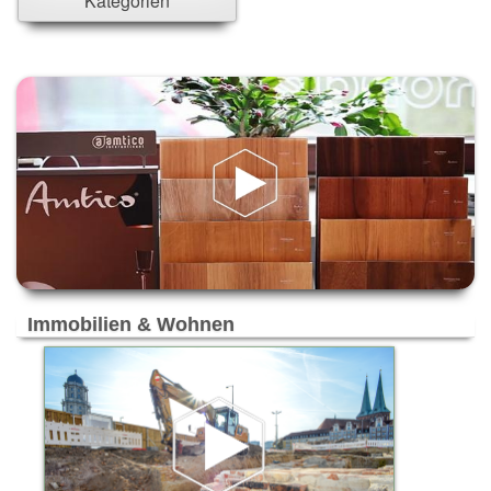
Kategorien
Glinde
Glückstadt
Halstenbek
Hamburg
Hamburg Duvenstedt
Hannover
Hohenlockstedt
Kiel
Leipzig
Mainz
München
Neu Wulmstorf
Immobilien & Wohnen
Neuenhagen
Norderstedt
Oststeinbek
Ottobrunn
Pfungstadt
Pinneberg