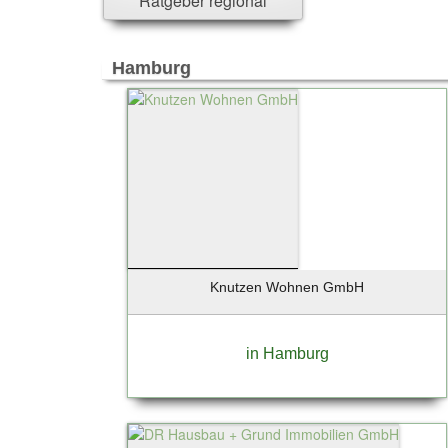
Ratgeber regional
Versicherung - u. Finanzwesen
Reisen & Touristik
Freizeit & Events
Hamburg
Trauern & Erinnern
Manufaktur & Handwerk
Entwicklung & Produktion
Top-Arbeitsplätze & Karriere
Spenden & Verschenken
Knutzen Wohnen GmbH
in Hamburg