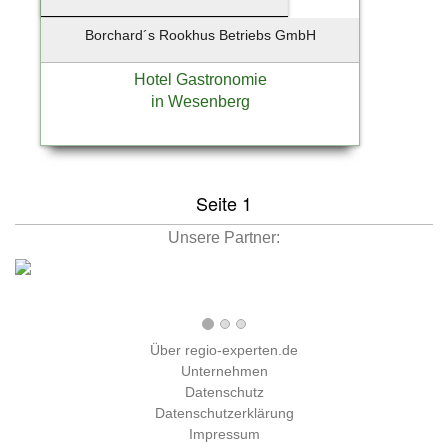
Barsbuettel
Borchard´s Rookhus Betriebs GmbH
Barsbüttel
Basdorf-Wandlitz
Hotel Gastronomie
Bassum
in Wesenberg
Bechtheim
Beelitz-Heilstätten
Bendestorf
Seite 1
Berg / Starnberger See
Berlim
Unsere Partner:
Berlin - Charlottenburg
Berlin - Prenzlauer Berg
Berlin - Tempelhof
Berlin - Tempelhof - Schöneberg
Über regio-experten.de
Berlin - Weißensee
Unternehmen
Berlin Reinickendorf
Datenschutz
Berlin-Charlottenburg
Datenschutzerklärung
Impressum
Berlin-Lichtenrade