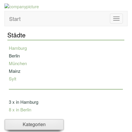
Start
Toggle
navigati
Städte
Hamburg
Berlin
München
Mainz
Sylt
3 x in Hamburg
8 x in Berlin
Ahlbeck
Kategorien
Ahrensburg